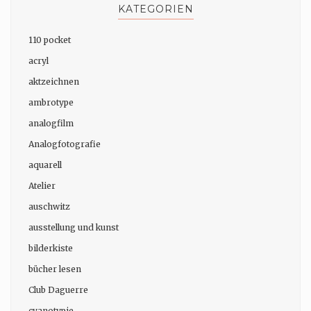
KATEGORIEN
110 pocket
acryl
aktzeichnen
ambrotype
analogfilm
Analogfotografie
aquarell
Atelier
auschwitz
ausstellung und kunst
bilderkiste
bücher lesen
Club Daguerre
cyanotypie