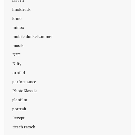
lasern
linoldruck
lomo
minox
mobile dunkelkammer
musik
NFT
Nifty
orofed
performance
PhotoKlassik
planfilm
portrait
Rezept
ritsch ratsch