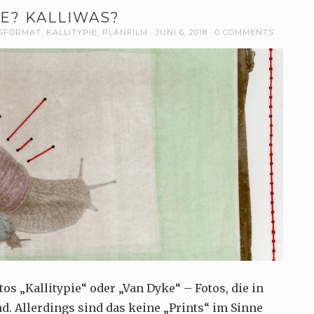
IE? KALLIWAS?
SFORMAT
,
KALLITYPIE
,
PLANFILM
JUNI 6, 2018
0 COMMENTS
os „Kallitypie“ oder „Van Dyke“ – Fotos, die in
d. Allerdings sind das keine „Prints“ im Sinne