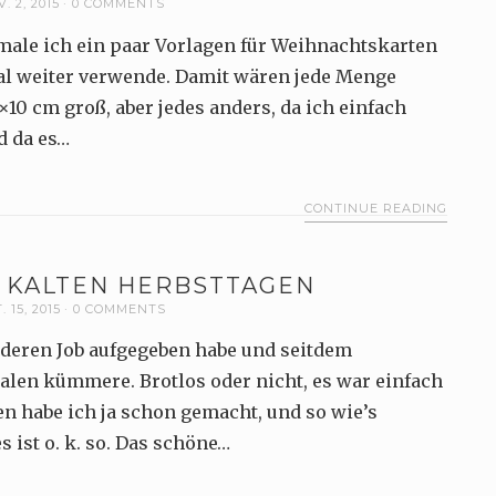
. 2, 2015
0 COMMENTS
male ich ein paar Vorlagen für Weihnachtskarten
ital weiter verwende. Damit wären jede Menge
×10 cm groß, aber jedes anders, da ich einfach
d da es…
CONTINUE READING
 KALTEN HERBSTTAGEN
. 15, 2015
0 COMMENTS
nderen Job aufgegeben habe und seitdem
alen kümmere. Brotlos oder nicht, es war einfach
en habe ich ja schon gemacht, und so wie’s
s ist o. k. so. Das schöne…