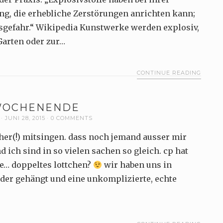
ng, die erhebliche Zerstörungen anrichten kann;
efahr.“ Wikipedia Kunstwerke werden explosiv,
Garten oder zur…
CONTINUE READING
WOCHENENDE
JUNI 28, 2015
0 COMMENTS
icher(!) mitsingen. dass noch jemand ausser mir
d ich sind in so vielen sachen so gleich. cp hat
e… doppeltes lottchen?
wir haben uns in
der gehängt und eine unkomplizierte, echte