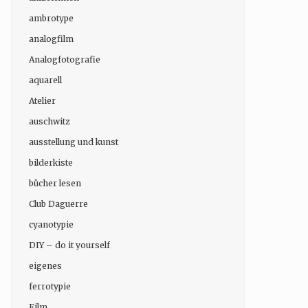
ambrotype
analogfilm
Analogfotografie
aquarell
Atelier
auschwitz
ausstellung und kunst
bilderkiste
bücher lesen
Club Daguerre
cyanotypie
DIY – do it yourself
eigenes
ferrotypie
Film