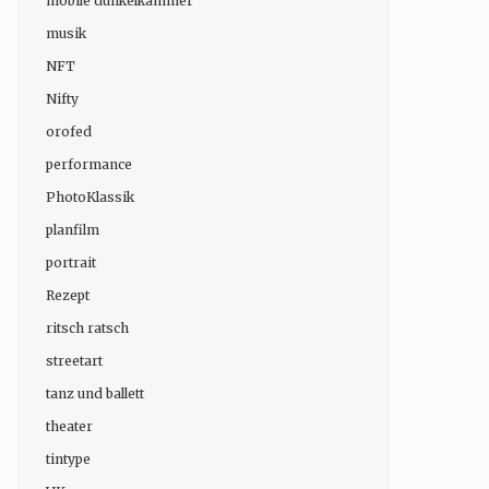
mobile dunkelkammer
musik
NFT
Nifty
orofed
performance
PhotoKlassik
planfilm
portrait
Rezept
ritsch ratsch
streetart
tanz und ballett
theater
tintype