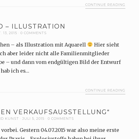
CONTINUE READING
D – ILLUSTRATION
. 13, 2015
0 COMMENTS
hen – als Illustration mit Aquarell
Hier sieht
ch aber leider nicht alle Familienmitglieder
be – und dann vom endgültigen Bild der Entwurf
 hab ich es…
CONTINUE READING
IVEN VERKAUFSAUSSTELLUNG“
ND KUNST
JULI 5, 2015
0 COMMENTS
 vorbei. Gestern 04.07.2015 war also meine erste
der Praxis. „Explosivstoffe haben bei ihrer