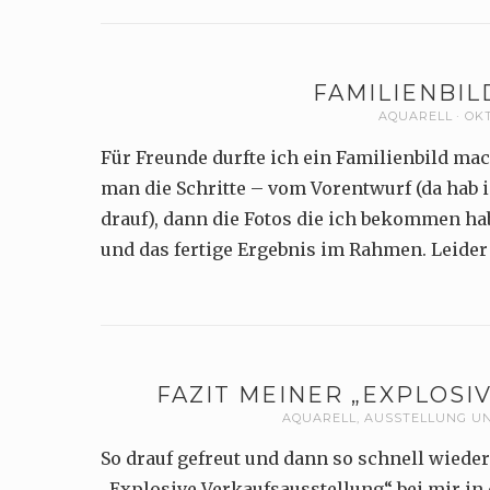
FAMILIENBIL
AQUARELL
OKT
Für Freunde durfte ich ein Familienbild mac
man die Schritte – vom Vorentwurf (da hab i
drauf), dann die Fotos die ich bekommen ha
und das fertige Ergebnis im Rahmen. Leider
FAZIT MEINER „EXPLOS
AQUARELL
,
AUSSTELLUNG U
So drauf gefreut und dann so schnell wieder
„Explosive Verkaufsausstellung“ bei mir in 