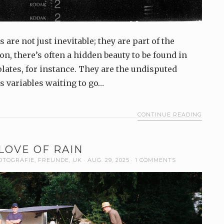
are not just inevitable; they are part of the
ion, there’s often a hidden beauty to be found in
lates, for instance. They are the undisputed
s variables waiting to go…
CONTINUE READING
LOVE OF RAIN
OTOGRAFIE
,
FREUNDE
,
UK
AUG. 29, 2025
1 COMMENTS