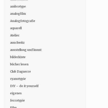
ambrotype
analogfilm
Analogfotografie
aquarell
Atelier
auschwitz
ausstellung und kunst
bilderkiste
bücher lesen
Club Daguerre
cyanotypie
DIY – do it yourself
eigenes
ferrotypie
Film