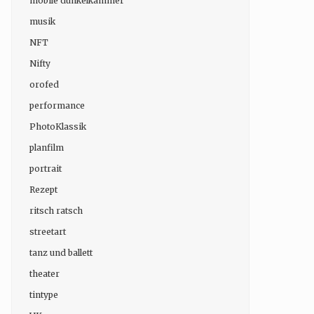
mobile dunkelkammer
musik
NFT
Nifty
orofed
performance
PhotoKlassik
planfilm
portrait
Rezept
ritsch ratsch
streetart
tanz und ballett
theater
tintype