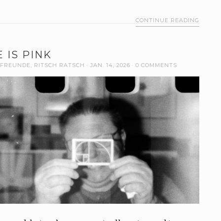
CONTINUE READING
 IS PINK
FREUNDE
,
RITSCH RATSCH
JAN. 14, 2026
0 COMMENTS