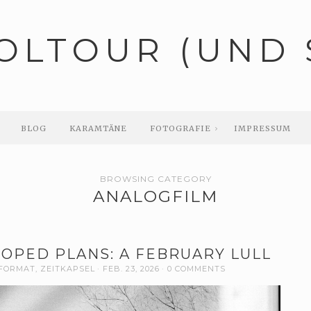
OLTOUR (UND 
BLOG
KARAMTÄNE
FOTOGRAFIE
IMPRESSUM
BROWSING CATEGORY
ANALOGFILM
OPED PLANS: A FEBRUARY LULL
FORMAT
,
ZEITKAPSEL
FEB. 23, 2026
0 COMMENTS