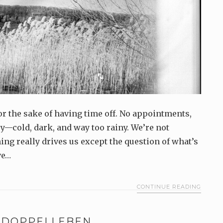
for the sake of having time off. No appointments,
ry—cold, dark, and way too rainy. We’re not
hing really drives us except the question of what’s
ve…
CONTINUE READING
 DOPPELLEBEN