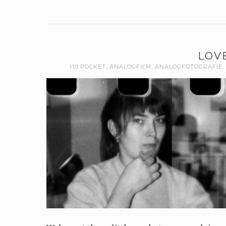
LOVE
110 POCKET
,
ANALOGFILM
,
ANALOGFOTOGRAFIE
,