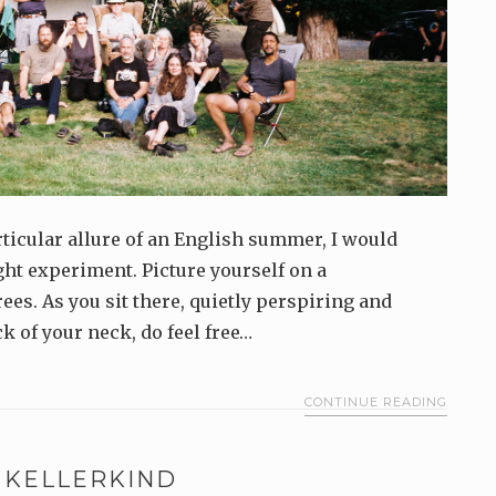
ticular allure of an English summer, I would
ght experiment. Picture yourself on a
es. As you sit there, quietly perspiring and
k of your neck, do feel free…
CONTINUE READING
E KELLERKIND