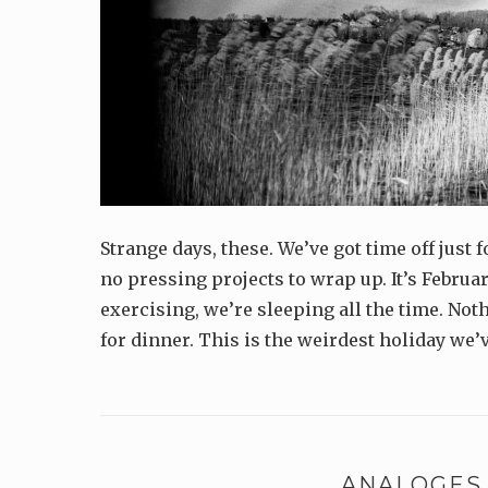
Strange days, these. We’ve got time off just 
no pressing projects to wrap up. It’s Februa
exercising, we’re sleeping all the time. Not
for dinner. This is the weirdest holiday we’
ANALOGES