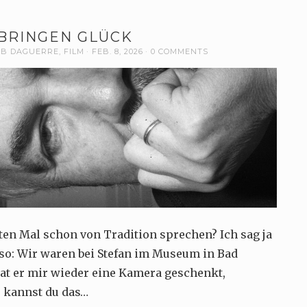
BRINGEN GLÜCK
UB DAGUERRE
,
FILM
FEB. 8, 2026
0 COMMENTS
en Mal schon von Tradition sprechen? Ich sag ja
lso: Wir waren bei Stefan im Museum in Bad
hat er mir wieder eine Kamera geschenkt,
e kannst du das…