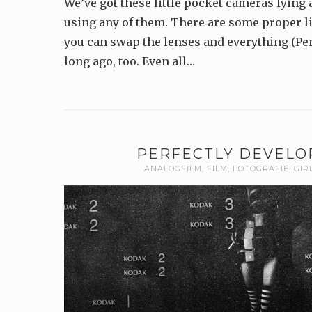
We’ve got these little pocket cameras lying 
using any of them. There are some proper l
you can swap the lenses and everything (Pen
long ago, too. Even all…
PERFECTLY DEVELO
ANALOGFILM
,
FILM
,
FOTOGRAFIE
,
GIR