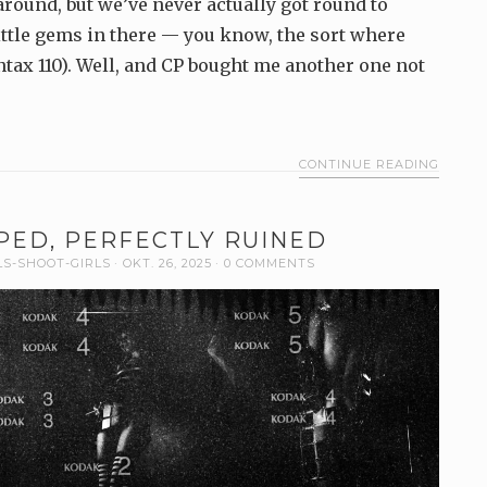
around, but we’ve never actually got round to
ittle gems in there — you know, the sort where
tax 110). Well, and CP bought me another one not
CONTINUE READING
PED, PERFECTLY RUINED
LS-SHOOT-GIRLS
OKT. 26, 2025
0 COMMENTS