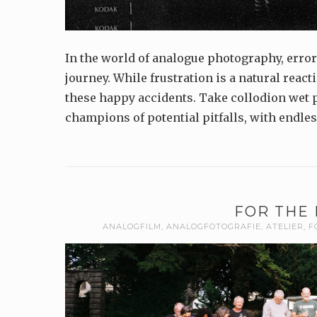
In the world of analogue photography, errors 
journey. While frustration is a natural react
these happy accidents. Take collodion wet p
champions of potential pitfalls, with endles
FOR THE 
ANALOGFILM
,
ANALOGFOTOGRAFIE
,
ATELIER
,
F