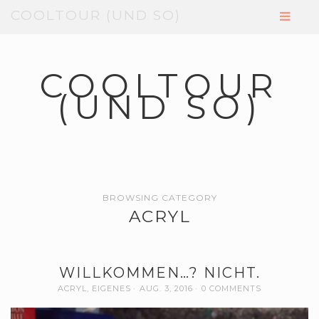
COOLTOUR (UND SO)
COOLTOUR
(UND SO)
BROWSING CATEGORY
ACRYL
WILLKOMMEN…? NICHT.
ACRYL
,
EIGENES
AUG. 3, 2016
0 COMMENTS