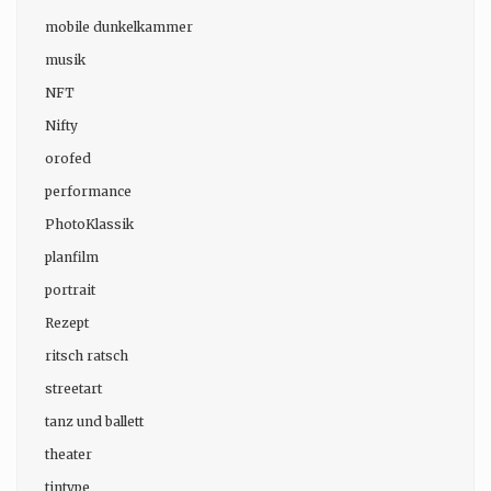
mobile dunkelkammer
musik
NFT
Nifty
orofed
performance
PhotoKlassik
planfilm
portrait
Rezept
ritsch ratsch
streetart
tanz und ballett
theater
tintype