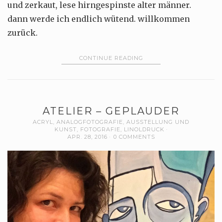
und zerkaut, lese hirngespinste alter männer.
dann werde ich endlich wütend. willkommen
zurück.
CONTINUE READING
ATELIER – GEPLAUDER
ACRYL
,
ANALOGFOTOGRAFIE
,
AUSSTELLUNG UND
KUNST
,
FOTOGRAFIE
,
LINOLDRUCK
APR. 28, 2016
0 COMMENTS