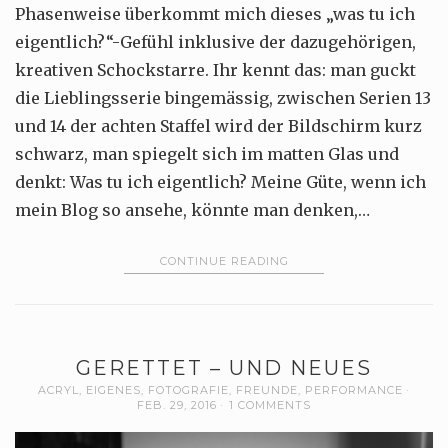
Phasenweise überkommt mich dieses „was tu ich
eigentlich?“-Gefühl inklusive der dazugehörigen,
kreativen Schockstarre. Ihr kennt das: man guckt
die Lieblingsserie bingemässig, zwischen Serien 13
und 14 der achten Staffel wird der Bildschirm kurz
schwarz, man spiegelt sich im matten Glas und
denkt: Was tu ich eigentlich? Meine Güte, wenn ich
mein Blog so ansehe, könnte man denken,…
CONTINUE READING
GERETTET – UND NEUES
ACRYL
,
EIGENES
,
FOTOGRAFIE
,
FREUNDE
,
PERFORMANCE
FEB. 29, 2016
1 COMMENTS