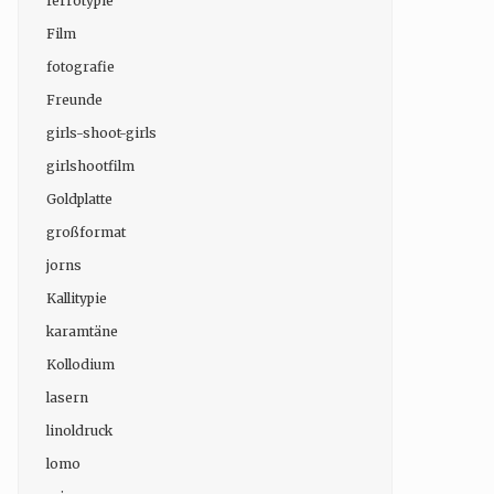
ferrotypie
Film
fotografie
Freunde
girls-shoot-girls
girlshootfilm
Goldplatte
großformat
jorns
Kallitypie
karamtäne
Kollodium
lasern
linoldruck
lomo