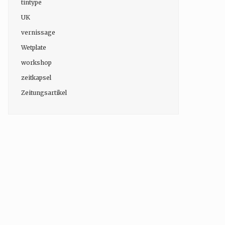
tintype
UK
vernissage
Wetplate
workshop
zeitkapsel
Zeitungsartikel