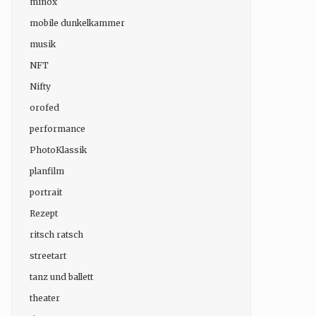
minox
mobile dunkelkammer
musik
NFT
Nifty
orofed
performance
PhotoKlassik
planfilm
portrait
Rezept
ritsch ratsch
streetart
tanz und ballett
theater