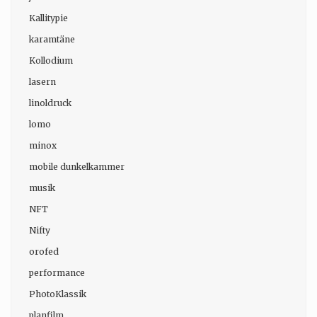
Kallitypie
karamtäne
Kollodium
lasern
linoldruck
lomo
minox
mobile dunkelkammer
musik
NFT
Nifty
orofed
performance
PhotoKlassik
planfilm