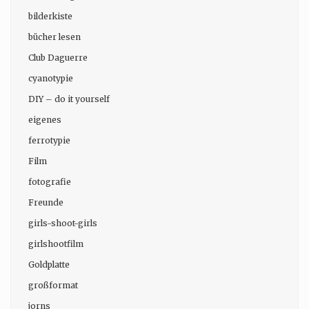
bilderkiste
bücher lesen
Club Daguerre
cyanotypie
DIY – do it yourself
eigenes
ferrotypie
Film
fotografie
Freunde
girls-shoot-girls
girlshootfilm
Goldplatte
großformat
jorns