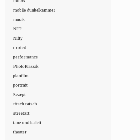
minox
mobile dunkelkammer
musik
NFT
Nifty
orofed
performance
PhotoKlassik
planfilm
portrait
Rezept
ritsch ratsch
streetart
tanz und ballett
theater