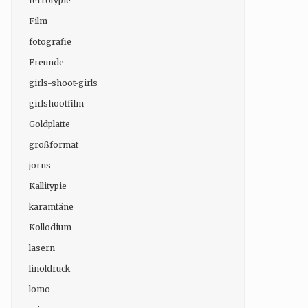
ferrotypie
Film
fotografie
Freunde
girls-shoot-girls
girlshootfilm
Goldplatte
großformat
jorns
Kallitypie
karamtäne
Kollodium
lasern
linoldruck
lomo