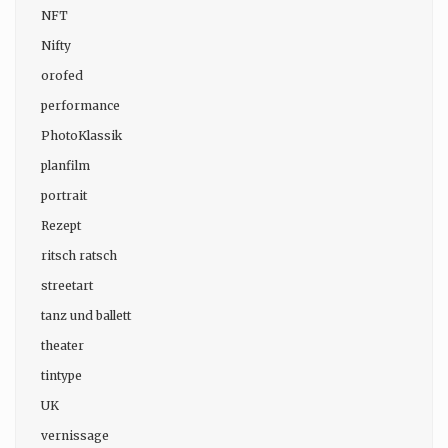
NFT
Nifty
orofed
performance
PhotoKlassik
planfilm
portrait
Rezept
ritsch ratsch
streetart
tanz und ballett
theater
tintype
UK
vernissage