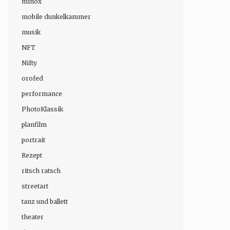
minox
mobile dunkelkammer
musik
NFT
Nifty
orofed
performance
PhotoKlassik
planfilm
portrait
Rezept
ritsch ratsch
streetart
tanz und ballett
theater