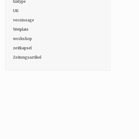
tintype
UK
vernissage
Wetplate
workshop
zeitkapsel
Zeitungsartikel