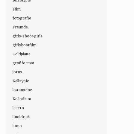
ferrotypie
Film
fotografie
Freunde
girls-shoot-girls
girlshootfilm
Goldplatte
großformat
jorns
Kallitypie
karamtäne
Kollodium
lasern
linoldruck
lomo