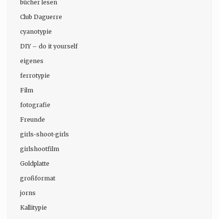
bücher lesen
Club Daguerre
cyanotypie
DIY – do it yourself
eigenes
ferrotypie
Film
fotografie
Freunde
girls-shoot-girls
girlshootfilm
Goldplatte
großformat
jorns
Kallitypie