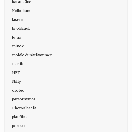
karamtäne
Kollodium
lasern
linoldruck
lomo
minox
mobile dunkelkammer
musik
NFT
Nifty
orofed
performance
PhotoKlassik
planfilm
portrait