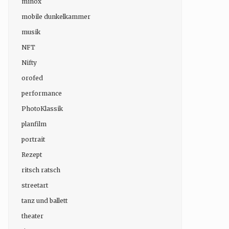
minox
mobile dunkelkammer
musik
NFT
Nifty
orofed
performance
PhotoKlassik
planfilm
portrait
Rezept
ritsch ratsch
streetart
tanz und ballett
theater