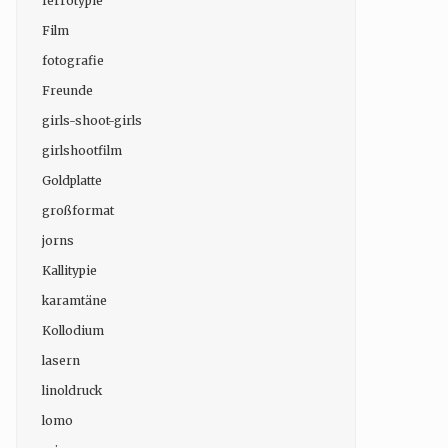
ferrotypie
Film
fotografie
Freunde
girls-shoot-girls
girlshootfilm
Goldplatte
großformat
jorns
Kallitypie
karamtäne
Kollodium
lasern
linoldruck
lomo