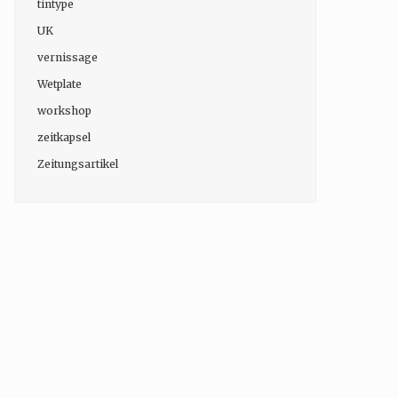
tintype
UK
vernissage
Wetplate
workshop
zeitkapsel
Zeitungsartikel