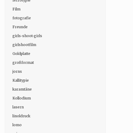
ferrotypie
Film
fotografie
Freunde
girls-shoot-girls
girlshootfilm
Goldplatte
großformat
jorns
Kallitypie
karamtäne
Kollodium
lasern
linoldruck
lomo