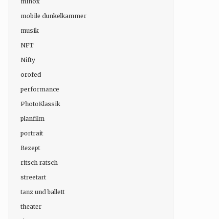
minox
mobile dunkelkammer
musik
NFT
Nifty
orofed
performance
PhotoKlassik
planfilm
portrait
Rezept
ritsch ratsch
streetart
tanz und ballett
theater