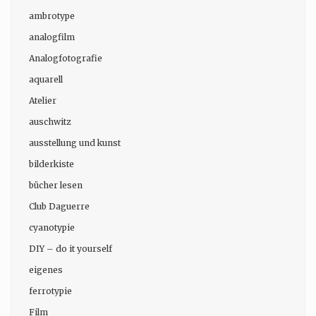
ambrotype
analogfilm
Analogfotografie
aquarell
Atelier
auschwitz
ausstellung und kunst
bilderkiste
bücher lesen
Club Daguerre
cyanotypie
DIY – do it yourself
eigenes
ferrotypie
Film