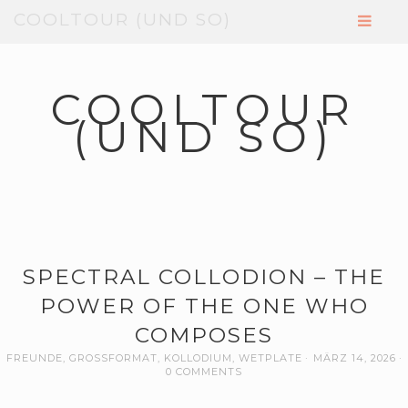
COOLTOUR (UND SO)
COOLTOUR
(UND SO)
SPECTRAL COLLODION – THE
POWER OF THE ONE WHO
COMPOSES
FREUNDE
,
GROSSFORMAT
,
KOLLODIUM
,
WETPLATE
MÄRZ 14, 2026
0 COMMENTS