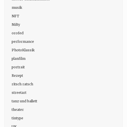
musik
NFT
Nifty
orofed
performance
PhotoKlassik
planfilm
portrait
Rezept
ritsch ratsch
streetart
tanz und ballett
theater
tintype
UK