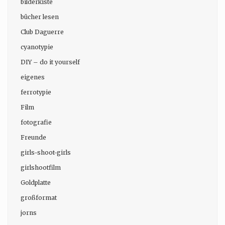
bilderkiste
bücher lesen
Club Daguerre
cyanotypie
DIY – do it yourself
eigenes
ferrotypie
Film
fotografie
Freunde
girls-shoot-girls
girlshootfilm
Goldplatte
großformat
jorns