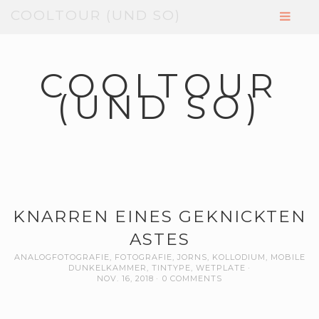
COOLTOUR (UND SO)
COOLTOUR
(UND SO)
KNARREN EINES GEKNICKTEN
ASTES
ANALOGFOTOGRAFIE
,
FOTOGRAFIE
,
JORNS
,
KOLLODIUM
,
MOBILE
DUNKELKAMMER
,
TINTYPE
,
WETPLATE
NOV. 16, 2018
0 COMMENTS