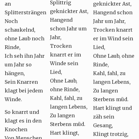
Splittrig
an
geknickter Ast,
geknickter Ast,
Splittersträngen
Hangend schon
Hangend
Noch
Jahr um Jahr,
schon Jahr um
schaukelnd,
Trocken knarrt
Jahr,
ohne Laub noch
er im Wind sein
Trocken
Rinde,
Lied,
knarrt er im
Ich seh ihn Jahr
Ohne Laub, ohne
Winde sein
um Jahr so
Rinde,
Lied,
hängen,
Kahl, fahl, zu
Ohne Laub,
Sein Knarren
langen Lebens,
ohne Rinde,
klagt bei jedem
Zu langen
Kahl, fahl, zu
Winde.
Sterbens müd.
langen Lebens,
Hart klingt und
So knarrt und
Zu langen
zäh sein
klagt es in den
Sterbens müd.
Gesang,
Knochen
Hart klingt,
Klingt trotzig,
Von Menschen,