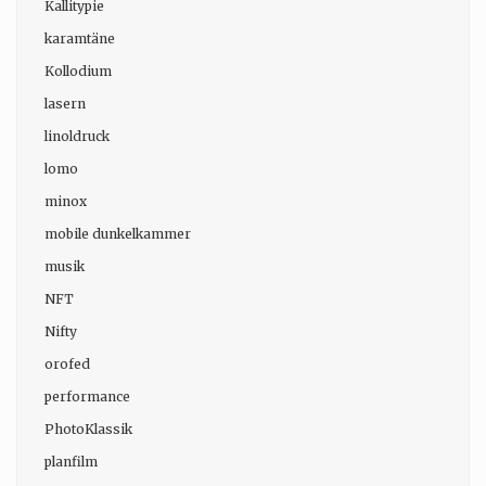
Kallitypie
karamtäne
Kollodium
lasern
linoldruck
lomo
minox
mobile dunkelkammer
musik
NFT
Nifty
orofed
performance
PhotoKlassik
planfilm