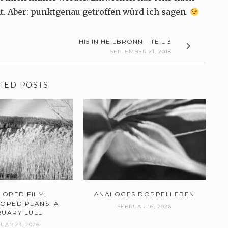
ht. Aber: punktgenau getroffen würd ich sagen.
HI5 IN HEILBRONN – TEIL 3
SEPTEMBER 21, 2018
TED POSTS
LOPED FILM,
ANALOGES DOPPELLEBEN
OPED PLANS: A
FEBRUAR 16, 2026
RUARY LULL
UAR 23, 2026