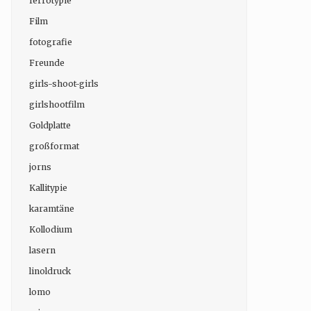
ferrotypie
Film
fotografie
Freunde
girls-shoot-girls
girlshootfilm
Goldplatte
großformat
jorns
Kallitypie
karamtäne
Kollodium
lasern
linoldruck
lomo