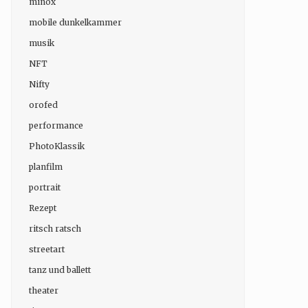
minox
mobile dunkelkammer
musik
NFT
Nifty
orofed
performance
PhotoKlassik
planfilm
portrait
Rezept
ritsch ratsch
streetart
tanz und ballett
theater