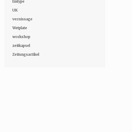
tintype
UK
vernissage
Wetplate
workshop
zeitkapsel
Zeitungsartikel