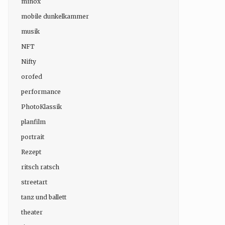
minox
mobile dunkelkammer
musik
NFT
Nifty
orofed
performance
PhotoKlassik
planfilm
portrait
Rezept
ritsch ratsch
streetart
tanz und ballett
theater