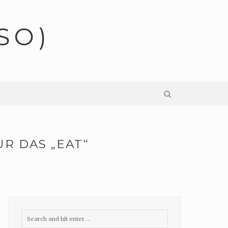
SO)
UR DAS „EAT“