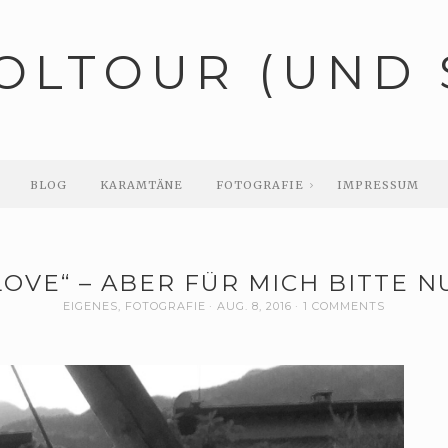
OLTOUR (UND 
BLOG
KARAMTÄNE
FOTOGRAFIE
IMPRESSUM
 LOVE“ – ABER FÜR MICH BITTE N
EIGENES
,
FOTOGRAFIE
AUG. 8, 2016
1 COMMENTS