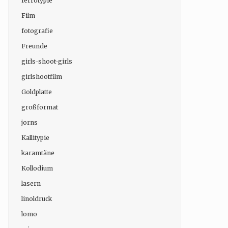
ferrotypie
Film
fotografie
Freunde
girls-shoot-girls
girlshootfilm
Goldplatte
großformat
jorns
Kallitypie
karamtäne
Kollodium
lasern
linoldruck
lomo