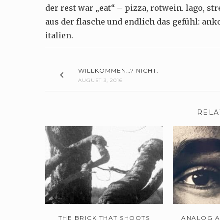
der rest war „eat“ – pizza, rotwein. lago, 
aus der flasche und endlich das gefühl: an
italien.
WILLKOMMEN…? NICHT.
AUGUST 3, 2016
RELA
THE BRICK THAT SHOOTS
ANALOG AR