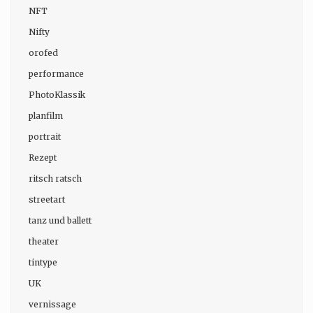
NFT
Nifty
orofed
performance
PhotoKlassik
planfilm
portrait
Rezept
ritsch ratsch
streetart
tanz und ballett
theater
tintype
UK
vernissage