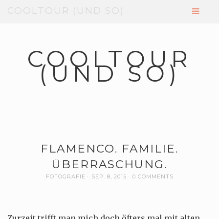
COOLTOUR (UND SO)
COOLTOUR
(UND SO)
FLAMENCO. FAMILIE.
ÜBERRASCHUNG.
FOTOGRAFIE
SEP. 8, 2015
0 COMMENTS
Zurzeit trifft man mich doch öfters mal mit alten