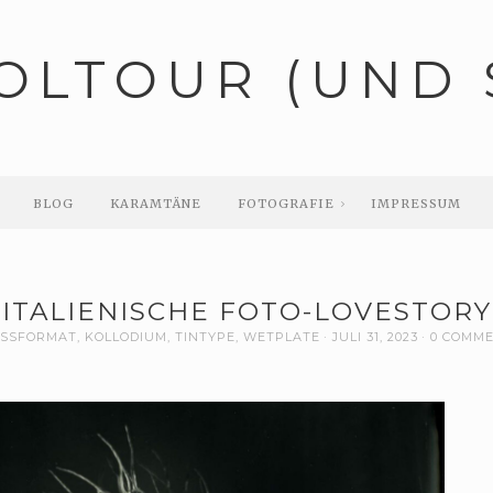
OLTOUR (UND 
BLOG
KARAMTÄNE
FOTOGRAFIE
IMPRESSUM
ITALIENISCHE FOTO-LOVESTORY
SSFORMAT
,
KOLLODIUM
,
TINTYPE
,
WETPLATE
JULI 31, 2023
0 COMM