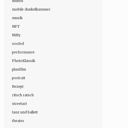
minox
mobile dunkelkammer
musik
NFT
Nifty
orofed
performance
PhotoKlassik
planfilm
portrait
Rezept
ritsch ratsch
streetart
tanz und ballett
theater