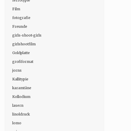
ferrotypie
Film
fotografie
Freunde
girls-shoot-girls
girlshootfilm
Goldplatte
großformat
jorns
Kallitypie
karamtäne
Kollodium
lasern
linoldruck
lomo