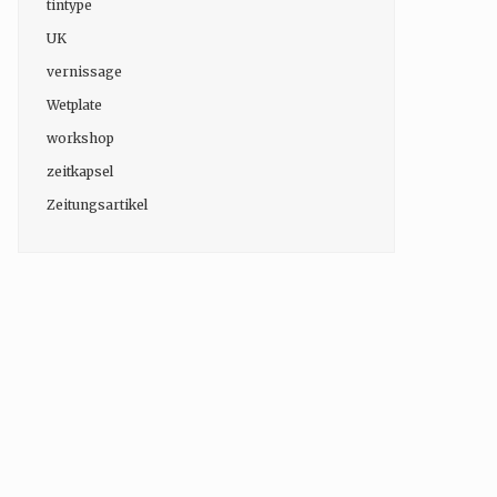
tintype
UK
vernissage
Wetplate
workshop
zeitkapsel
Zeitungsartikel