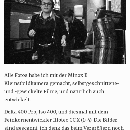
Alle Fotos habe ich mit der Minox B
Kleinstbildkamera gemacht, selbstgeschnittene-
und -gewickelte Filme, und natürlich auch
entwickelt.
Delta 400 Pro, Iso 400, und diesmal mit dem
Feinkornentwickler Ilfotec CC-X (1+4). Die Bilder
sind gescannt, ich denk das beim Vergrößern noch