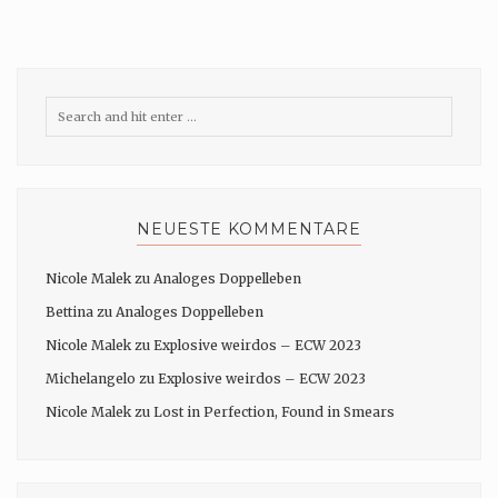
NEUESTE KOMMENTARE
Nicole Malek
zu
Analoges Doppelleben
Bettina
zu
Analoges Doppelleben
Nicole Malek
zu
Explosive weirdos – ECW 2023
Michelangelo
zu
Explosive weirdos – ECW 2023
Nicole Malek
zu
Lost in Perfection, Found in Smears