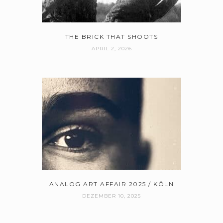
THE BRICK THAT SHOOTS
APRIL 2, 2026
ANALOG ART AFFAIR 2025 / KÖLN
DEZEMBER 10, 2025