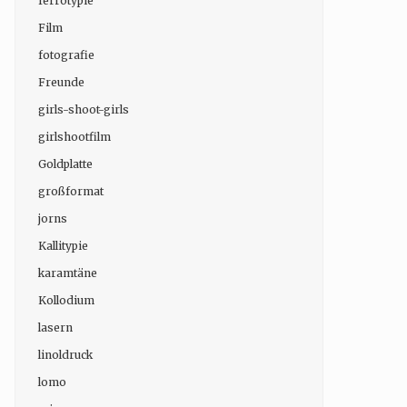
ferrotypie
Film
fotografie
Freunde
girls-shoot-girls
girlshootfilm
Goldplatte
großformat
jorns
Kallitypie
karamtäne
Kollodium
lasern
linoldruck
lomo