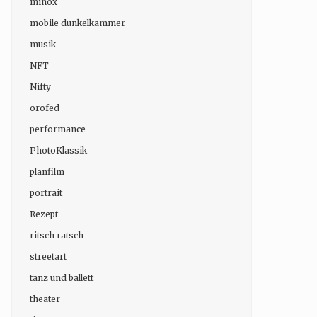
minox
mobile dunkelkammer
musik
NFT
Nifty
orofed
performance
PhotoKlassik
planfilm
portrait
Rezept
ritsch ratsch
streetart
tanz und ballett
theater