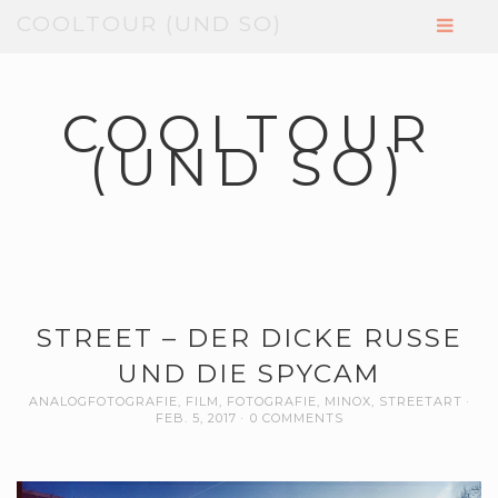
COOLTOUR (UND SO)
COOLTOUR
(UND SO)
STREET – DER DICKE RUSSE
UND DIE SPYCAM
ANALOGFOTOGRAFIE
,
FILM
,
FOTOGRAFIE
,
MINOX
,
STREETART
FEB. 5, 2017
0 COMMENTS