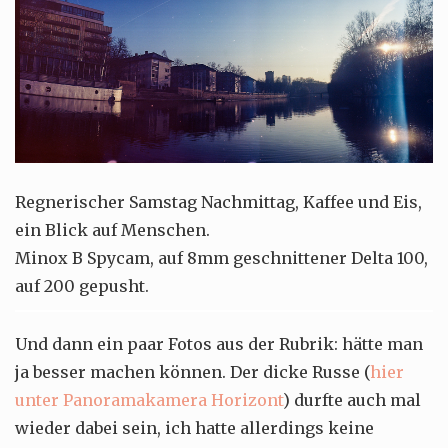
Regnerischer Samstag Nachmittag, Kaffee und Eis,
ein Blick auf Menschen.
Minox B Spycam, auf 8mm geschnittener Delta 100,
auf 200 gepusht.
Und dann ein paar Fotos aus der Rubrik: hätte man
ja besser machen können. Der dicke Russe (
hier
unter Panoramakamera Horizont
) durfte auch mal
wieder dabei sein, ich hatte allerdings keine