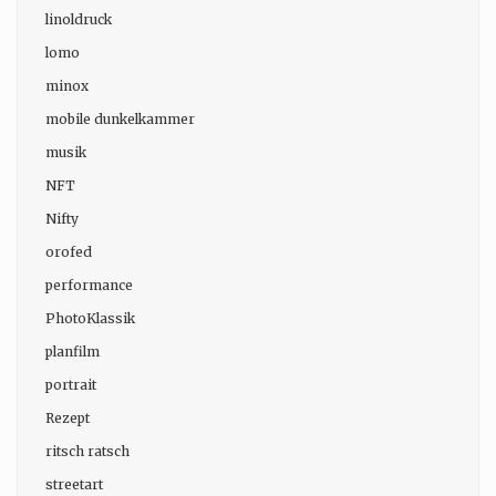
linoldruck
lomo
minox
mobile dunkelkammer
musik
NFT
Nifty
orofed
performance
PhotoKlassik
planfilm
portrait
Rezept
ritsch ratsch
streetart