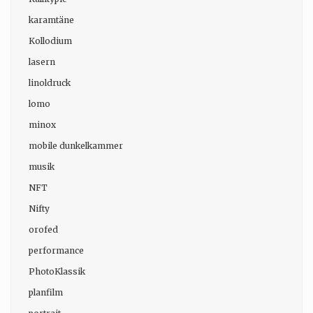
karamtäne
Kollodium
lasern
linoldruck
lomo
minox
mobile dunkelkammer
musik
NFT
Nifty
orofed
performance
PhotoKlassik
planfilm